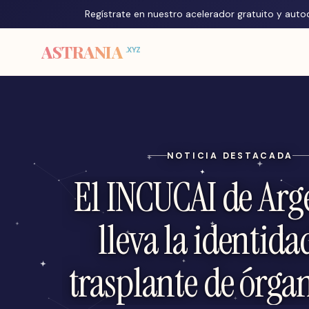
Regístrate en nuestro acelerador gratuito y aut
ASTRANIA
.XYZ