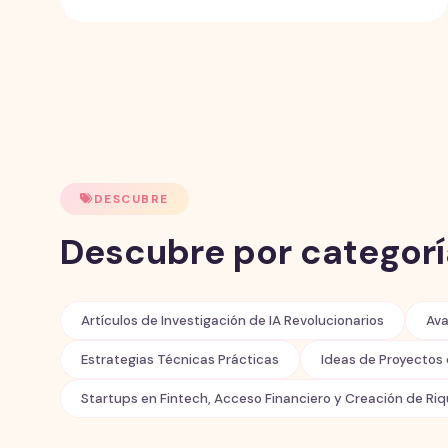
usuarios europeos, sin importar dónde esté
constituida. Mientras la región debate sus marcos
domésticos de gobernanza de IA, casi ningún
gobierno ni asociación industrial ha emitido
orientación práctica para los desarrolladores con
exposición al mercado europeo — y ese silencio
tiene un costo real.
DESCUBRE
Descubre por categorí
Artículos de Investigación de IA Revolucionarios
Ava
Estrategias Técnicas Prácticas
Ideas de Proyectos 
Startups en Fintech, Acceso Financiero y Creación de Ri