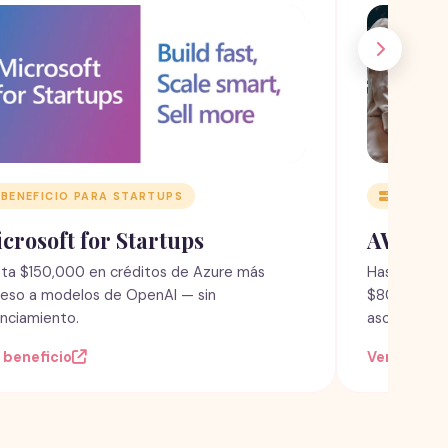
BENEFICIO PARA STARTUPS
BENEFIC
crosoft for Startups
AWS Act
ta $150,000 en créditos de Azure más
Hasta $100
eso a modelos de OpenAI — sin
$800k+ en b
anciamiento.
asociadas.
 beneficio
Ver benefi