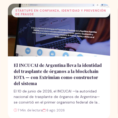
STARTUPS EN CONFIANZA, IDENTIDAD Y PREVENCIÓN
DE FRAUDE
El INCUCAI de Argentina lleva la identidad
del trasplante de órganos a la blockchain
IOTA — con Extrimian como constructor
del sistema
El 10 de junio de 2026, el INCUCAI —la autoridad
nacional de trasplante de órganos de Argentina—
se convirtió en el primer organismo federal de la
región en anclar identidades institucionales
7 Min. de lectura
6 ago. 2026
verificables en una blockchain pública, usando