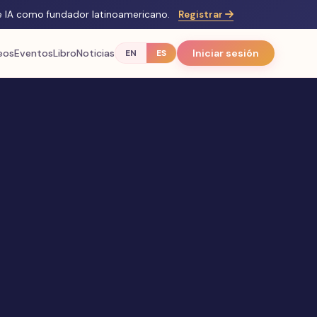
de IA como fundador latinoamericano.
Registrar
eos
Eventos
Libro
Noticias
Iniciar sesión
EN
ES