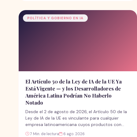
la decisión. La pregunta central no es si la IA llegó a
las universidades latinoamericanas, sino quién
gobierna los datos y las decisiones pedagógicas
POLÍTICA Y GOBIERNO EN IA
cuando lo hace.
El Artículo 50 de la Ley de IA de la UE Ya
Está Vigente — y los Desarrolladores de
América Latina Podrían No Haberlo
Notado
Desde el 2 de agosto de 2026, el Artículo 50 de la
Ley de IA de la UE es vinculante para cualquier
empresa latinoamericana cuyos productos con
inteligencia artificial o contenido sintético lleguen a
7 Min. de lectura
6 ago. 2026