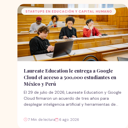
STARTUPS EN EDUCACIÓN Y CAPITAL HUMANO
Laureate Education le entrega a Google
Cloud el acceso a 500,000 estudiantes en
México y Perú
El 29 de julio de 2026, Laureate Education y Google
Cloud firmaron un acuerdo de tres años para
desplegar inteligencia artificial y herramientas de
nube en sus cinco instituciones de México y Perú,
afectando a cerca de 500,000 estudiantes — sin
7 Min. de lectura
6 ago. 2026
que ningún ministerio de educación participara en