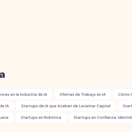
a
nces en la Industria de IA
Ofertas de Trabajo en IA
Cómo C
de IA
Startups de IA que Acaban de Levantar Capital
Star
queza
Startups en Robótica
Startups en Confianza, Identi